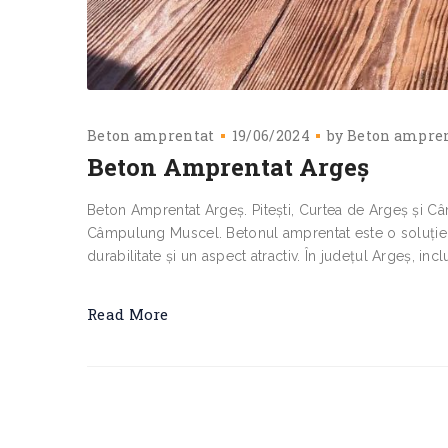
Beton amprentat
19/06/2024
by
Beton ampre
Beton Amprentat Argeș
Beton Amprentat Argeș. Pitești, Curtea de Argeș și C
Câmpulung Muscel. Betonul amprentat este o soluție m
durabilitate și un aspect atractiv. În județul Argeș, incl
Read More