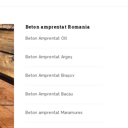
Beton amprentat Romania
Beton Amprentat Olt
Beton Amprentat Argeș
Beton Amprentat Brașov
Beton Amprentat Bacău
Beton amprentat Maramures