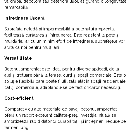
va crăpa, decolora sau deteriora ușor, asigurând o longevitate
remarcabilă.
Întreținere Ușoară
Suprafața netedă și impermeabilă a betonului amprentat
facilitează curățarea și întreținerea. Este rezistent la pete și
murdărie, iar cu un minim efort de întreținere, suprafețele vor
arăta ca noi pentru mulți ani.
Versatilitate
Betonul amprentat este ideal pentru diverse aplicații, de la
alei și trotuare până la terase, curți și spații comerciale. Este o
soluție flexibilă care poate fi utilizată atât în spații rezidențiale,
cât și comerciale, adaptându-se perfect oricăror necesități.
Cost-eficient
Comparativ cu alte materiale de pavaj, betonul amprentat
oferă un raport excelent calitate-preț. Investiția inițială se
amortizează rapid datorită durabilității și întreținerii reduse pe
termen lung.