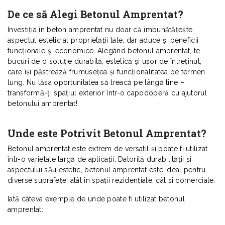
De ce să Alegi Betonul Amprentat?
Investiția în beton amprentat nu doar că îmbunătățește
aspectul estetic al proprietății tale, dar aduce și beneficii
funcționale și economice. Alegând betonul amprentat, te
bucuri de o soluție durabilă, estetică și ușor de întreținut,
care își păstrează frumusețea și funcționalitatea pe termen
lung. Nu lăsa oportunitatea să treacă pe lângă tine –
transformă-ți spațiul exterior într-o capodoperă cu ajutorul
betonului amprentat!
Unde este Potrivit Betonul Amprentat?
Betonul amprentat este extrem de versatil și poate fi utilizat
într-o varietate largă de aplicații. Datorită durabilității și
aspectului său estetic, betonul amprentat este ideal pentru
diverse suprafețe, atât în spații rezidențiale, cât și comerciale.
Iată câteva exemple de unde poate fi utilizat betonul
amprentat: