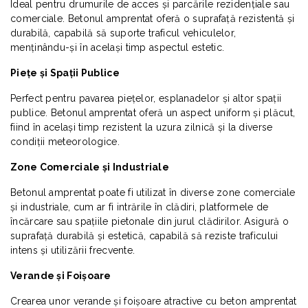
Ideal pentru drumurile de acces și parcările rezidențiale sau
comerciale. Betonul amprentat oferă o suprafață rezistentă și
durabilă, capabilă să suporte traficul vehiculelor,
menținându-și în același timp aspectul estetic.
Piețe și Spații Publice
Perfect pentru pavarea piețelor, esplanadelor și altor spații
publice. Betonul amprentat oferă un aspect uniform și plăcut,
fiind în același timp rezistent la uzura zilnică și la diverse
condiții meteorologice.
Zone Comerciale și Industriale
Betonul amprentat poate fi utilizat în diverse zone comerciale
și industriale, cum ar fi intrările în clădiri, platformele de
încărcare sau spațiile pietonale din jurul clădirilor. Asigură o
suprafață durabilă și estetică, capabilă să reziste traficului
intens și utilizării frecvente.
Verande și Foișoare
Crearea unor verande și foișoare atractive cu beton amprentat