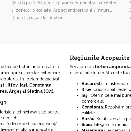
Soluția perfectă pentru pavarea drumurilor, parcărilor
P
și zonelor pietonale. Aspect antiderapant și natural.
O
Durabil și ușor de întreținut.
r
Regiunile Acoperit
dustria de beton amprentat din
Serviciile de
beton amprentat,
 amenajarea spațiilor exterioare
disponibile în următoarele locaț
licopterizat și beton dezactivat,
București
: Transformăm pe
ti, Ilfov, Iași, Constanța,
Ilfov
: Creăm spații exterio
s, Argeș și Slatina (Olt)
.
Iași
: Oferim cele mai bune 
comerciale.
MN?
Constanța
: Rezolvăm pro
riale și tehnici avansate pentru
calitate.
ic deosebit.
Buzău
: Soluții versatile p
rmată din experți cu experiență
Sibiu
: Integram armonios 
 livreze rezultate impecabile.
Maramureș
: Punem în va