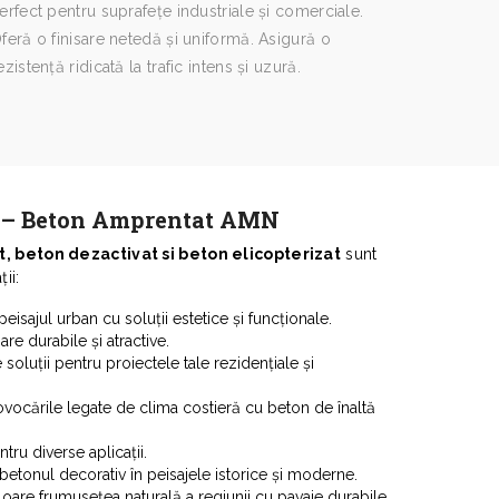
erfect pentru suprafețe industriale și comerciale.
feră o finisare netedă și uniformă. Asigură o
ezistență ridicată la trafic intens și uzură.
e – Beton Amprentat AMN
 beton dezactivat si beton elicopterizat
sunt
ii:
isajul urban cu soluții estetice și funcționale.
are durabile și atractive.
soluții pentru proiectele tale rezidențiale și
vocările legate de clima costieră cu beton de înaltă
entru diverse aplicații.
betonul decorativ în peisajele istorice și moderne.
loare frumusețea naturală a regiunii cu pavaje durabile.