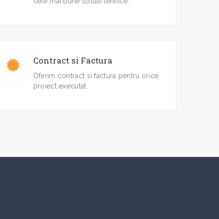
cele mai bune solutii tehnice.
Contract si Factura
Oferim contract si factura pentru orice
proiect executat.