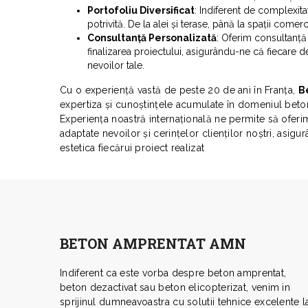
Portofoliu Diversificat
: Indiferent de complexita
potrivită. De la alei și terase, până la spații comerci
Consultanță Personalizată
: Oferim consultanță 
finalizarea proiectului, asigurându-ne că fiecare d
nevoilor tale.
Cu o experiență vastă de peste 20 de ani în Franța,
B
expertiza și cunoștințele acumulate în domeniul beto
Experiența noastră internațională ne permite să oferim 
adaptate nevoilor și cerințelor clienților noștri, asigur
estetica fiecărui proiect realizat
BETON AMPRENTAT AMN
Indiferent ca este vorba despre beton amprentat,
beton dezactivat sau beton elicopterizat, venim in
sprijinul dumneavoastra cu solutii tehnice excelente l