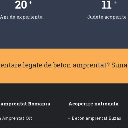
20
11
+
+
Ani de experienta
Judete acoperite
mentare legate de beton amprentat? Suna
 amprentat Romania
Acoperire nationala
 Amprentat Olt
Beton amprentat Buzau