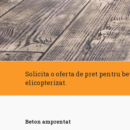
Solicita o oferta de pret pentru b
elicopterizat.
Beton amprentat