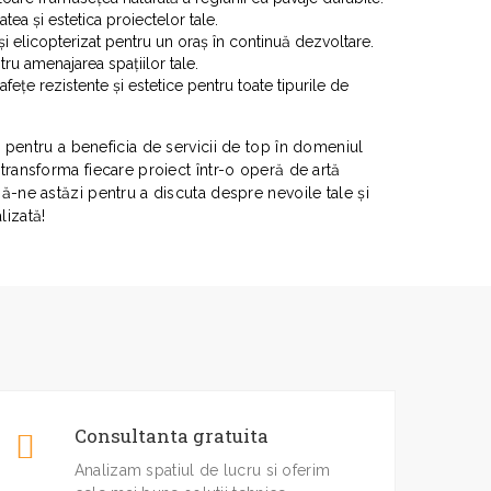
atea și estetica proiectelor tale.
i elicopterizat pentru un oraș în continuă dezvoltare.
tru amenajarea spațiilor tale.
fețe rezistente și estetice pentru toate tipurile de
N
pentru a beneficia de servicii de top în domeniul
 transforma fiecare proiect într-o operă de artă
ză-ne astăzi pentru a discuta despre nevoile tale și
lizată!
Consultanta gratuita
Analizam spatiul de lucru si oferim