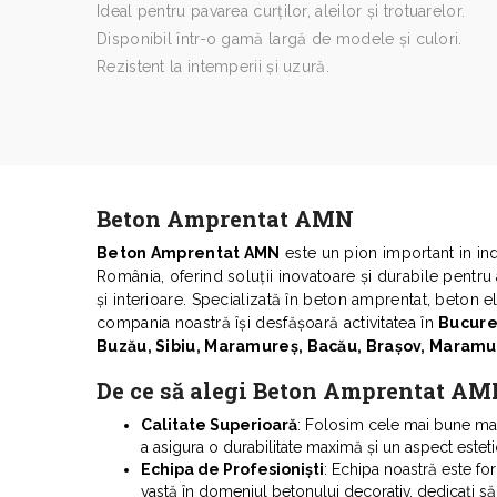
Ideal pentru pavarea curților, aleilor și trotuarelor.
Disponibil într-o gamă largă de modele și culori.
Rezistent la intemperii și uzură.
Beton Amprentat AMN
Beton Amprentat AMN
este un pion important in in
România, oferind soluții inovatoare și durabile pentru
și interioare. Specializată în beton amprentat, beton e
compania noastră își desfășoară activitatea în
Bucureș
Buzău, Sibiu, Maramureș, Bacău, Brașov, Maramure
De ce să alegi Beton Amprentat A
Calitate Superioară
: Folosim cele mai bune mate
a asigura o durabilitate maximă și un aspect estet
Echipa de Profesioniști
: Echipa noastră este fo
vastă în domeniul betonului decorativ, dedicați să