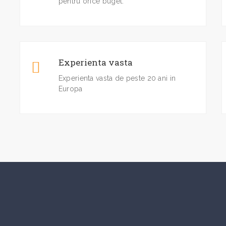
pentru orice buget.
Experienta vasta
Experienta vasta de peste 20 ani in
Europa