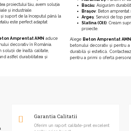
tea proiectului tău, avem soluția
Bacău
: Asigurăm durabilit
ale și industriale.
Brașov
: Beton amprentat ș
și suport de la începutul până la
Argeș
: Servicii de top pen
etaliu este perfect adaptat
Slatina (Olt)
: Creăm supra
proiecte.
eton Amprentat AMN
aduce
Alege
Beton Amprentat AM
nului decorativ în România.
betonului decorativ și pentru a
soluții de înaltă calitate,
durabilă și estetică. Contactea
ând astfel durabilitatea și
pentru a primi o ofertă persona
Garantia Calitatii
Oferim un raport calitate-pret excelent
a