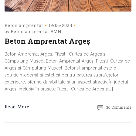
Beton amprentat
19/06/2024
by
Beton amprentat AMN
Beton Amprentat Argeș
Beton Amprentat Argeș. Pitești, Curtea de Argeș și
Câmpulung Muscel Beton Amprentat Argeș. Pitești, Curtea de
Argeș și Câmpulung Muscel. Betonul amprentat este o
soluție modernă și estetică pentru pavarea suprafețelor
exterioare, oferind durabilitate și un aspect atractiv. În județul
Argeș, inclusiv în orașele Pitești, Curtea de Argeș și[…]
Read More
No Comments