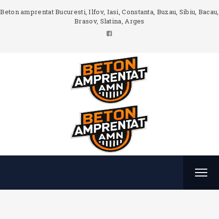
Beton amprentat Bucuresti, Ilfov, Iasi, Constanta, Buzau, Sibiu, Bacau,
Brasov, Slatina, Arges