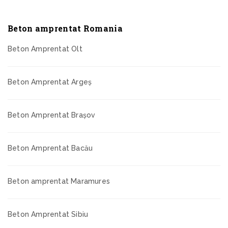
Beton amprentat Romania
Beton Amprentat Olt
Beton Amprentat Argeș
Beton Amprentat Brașov
Beton Amprentat Bacău
Beton amprentat Maramures
Beton Amprentat Sibiu