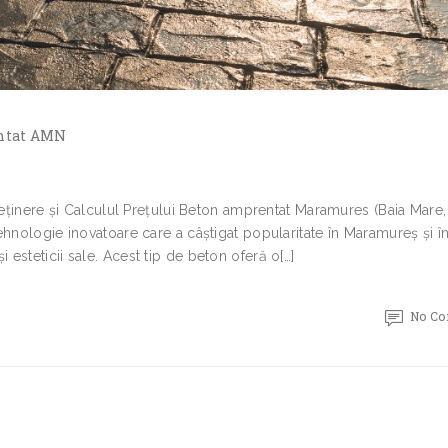
ntat AMN
reținere și Calculul Prețului Beton amprentat Maramures (Baia Mare,
hnologie inovatoare care a câștigat popularitate în Maramureș și în
 și esteticii sale. Acest tip de beton oferă o[…]
No C